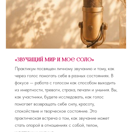
Согласием на обработку персональных данных
По вопросам сотрудничества по Email
info@lightmanagement.ru
© 2021 Лайтменеджмент
ИП Булгакова Юлия Леонидовна
ИНН: 540606167310 ОГРНИП: 312547628400183
Мы в социальных сетях
«Звучащий мир и мое соло»
Практикум посвящен личному звучанию и тому, как
через голос помогать себе в разных состояниях. В
Войти в личный кабинет
фокусе — работа с голосом как способом выходить
из инертности, тревоги, страха, печали и уныния. Вы,
как участники, будете исследовать, как голос
помогает возвращать себе силу, красоту,
спокойствие и творческое состояние. Это
практическая встреча о том, как звучание может
стать опорой в отношениях с собой, телом,