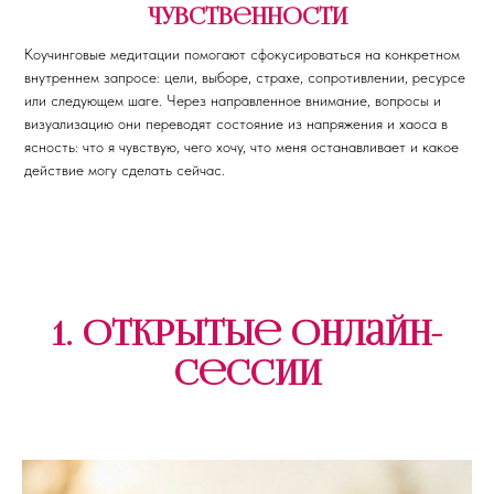
чувственности
Коучинговые медитации помогают сфокусироваться на конкретном
внутреннем запросе: цели, выборе, страхе, сопротивлении, ресурсе
или следующем шаге. Через направленное внимание, вопросы и
визуализацию они переводят состояние из напряжения и хаоса в
ясность: что я чувствую, чего хочу, что меня останавливает и какое
действие могу сделать сейчас.
1. Открытые онлайн-
сессии