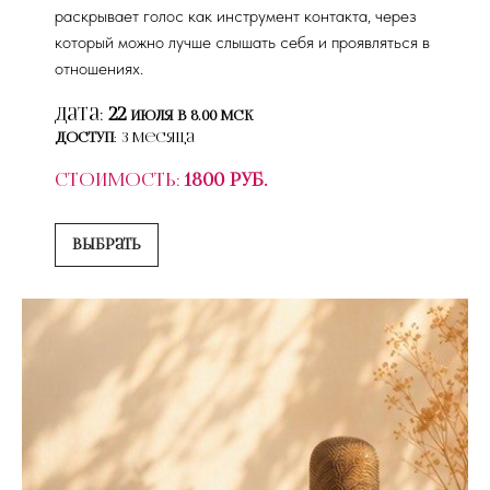
раскрывает голос как инструмент контакта, через
который можно лучше слышать себя и проявляться в
отношениях.
Дата:
22
июля в 8.00 мск
Доступ
: 3 месяца
Стоимость:
1800 руб.
Выбрать
Книги
О проекте
Об авторе
Курсы
Отзывы
Коучинговое сопровождение
Командное сопровождение
Консалтинговое сопровождение
Находясь на сайте ВЫ соглашаетесь
с:
Политикой в отношении обработки персональных данных
Договором оферты
Согласием на получение рекламной рассылки